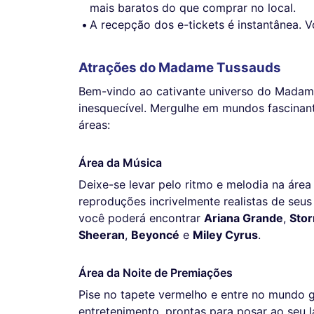
mais baratos do que comprar no local.
A recepção dos e-tickets é instantânea.
Atrações do Madame Tussauds
Bem-vindo ao cativante universo do Madame
inesquecível. Mergulhe em mundos fascinant
áreas:
Área da Música
Deixe-se levar pelo ritmo e melodia na áre
reproduções incrivelmente realistas de seus
você poderá encontrar
Ariana Grande
,
Sto
Sheeran
,
Beyoncé
e
Miley Cyrus
.
Área da Noite de Premiações
Pise no tapete vermelho e entre no mundo 
entretenimento, prontas para posar ao seu 