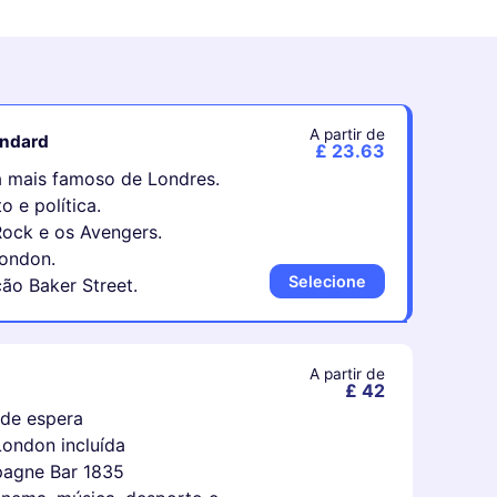
A partir de
andard
£ 23.63
a mais famoso de Londres.
 e política.
Rock e os Avengers.
London.
Selecione
ção Baker Street.
A partir de
£ 42
s de espera
ondon incluída
pagne Bar 1835