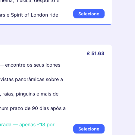
cinema, música, desporto e
Selecione
rs e Spirit of London ride
£ 51.63
 encontre os seus ícones
vistas panorâmicas sobre a
raias, pinguins e mais de
o num prazo de 90 dias após a
arada — apenas £18 por
Selecione