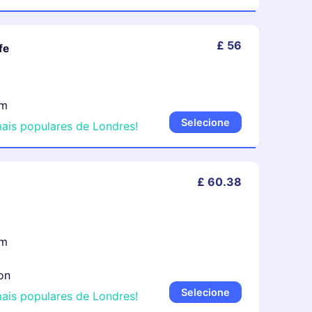
£ 56
fe
um
Selecione
ais populares de Londres!
£ 60.38
um
on
Selecione
ais populares de Londres!