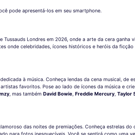
 Você pode apresentá-los em seu smartphone.
 Tussauds Londres em 2026, onde a arte da cera ganha vi
es onde celebridades, ícones históricos e heróis da ficção
a dedicada à música. Conheça lendas da cena musical, de es
 artistas favoritos. Pose ao lado de ícones da música e cr
rmzy
, mas também
David Bowie
,
Freddie Mercury
,
Taylor 
glamoroso das noites de premiações. Conheça estrelas do 
lado para fotos inesquecíveis. Você se sentirá como uma v