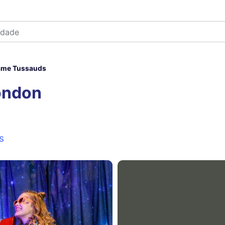
me Tussauds
ondon
s