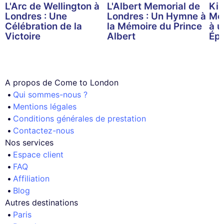
L'Arc de Wellington à
L'Albert Memorial de
Kin
Londres : Une
Londres : Un Hymne à
Me
Célébration de la
la Mémoire du Prince
à u
Victoire
Albert
Ép
A propos de Come to London
Qui sommes-nous ?
Mentions légales
Conditions générales de prestation
Contactez-nous
Nos services
Espace client
FAQ
Affiliation
Blog
Autres destinations
Paris