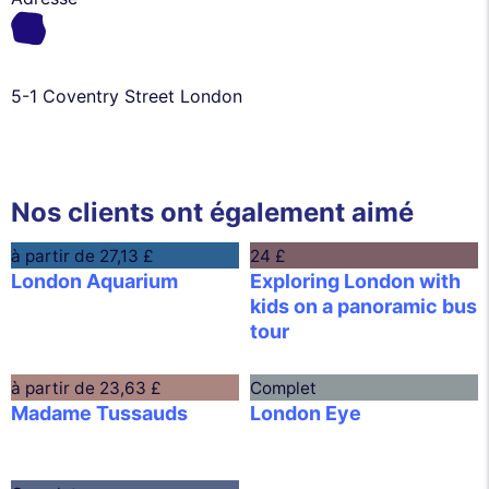
5-1 Coventry Street London
Nos clients ont également aimé
à partir de
27,13 £
24 £
London Aquarium
Exploring London with
kids on a panoramic bus
tour
à partir de
23,63 £
Complet
Madame Tussauds
London Eye