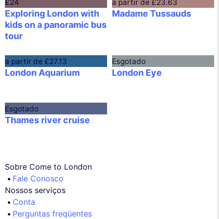
£24
a partir de
£23.63
Exploring London with
Madame Tussauds
kids on a panoramic bus
tour
a partir de
£27.13
Esgotado
London Aquarium
London Eye
Esgotado
Thames river cruise
Sobre Come to London
Fale Conosco
Nossos serviços
Conta
Perguntas freqüentes